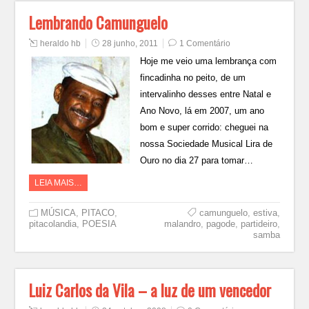
Lembrando Camunguelo
heraldo hb
28 junho, 2011
1 Comentário
Hoje me veio uma lembrança com
fincadinha no peito, de um
intervalinho desses entre Natal e
Ano Novo, lá em 2007, um ano
bom e super corrido: cheguei na
nossa Sociedade Musical Lira de
Ouro no dia 27 para tomar…
LEIA MAIS…
MÚSICA
,
PITACO
,
camunguelo
,
estiva
,
pitacolandia
,
POESIA
malandro
,
pagode
,
partideiro
,
samba
Luiz Carlos da Vila – a luz de um vencedor