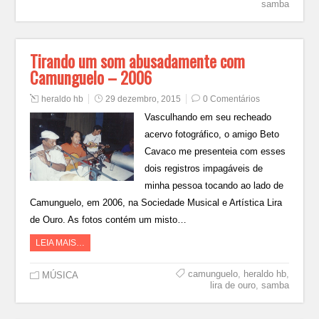
samba
Tirando um som abusadamente com
Camunguelo – 2006
heraldo hb
29 dezembro, 2015
0 Comentários
Vasculhando em seu recheado
acervo fotográfico, o amigo Beto
Cavaco me presenteia com esses
dois registros impagáveis de
minha pessoa tocando ao lado de
Camunguelo, em 2006, na Sociedade Musical e Artística Lira
de Ouro. As fotos contém um misto…
LEIA MAIS…
camunguelo
,
heraldo hb
,
MÚSICA
lira de ouro
,
samba