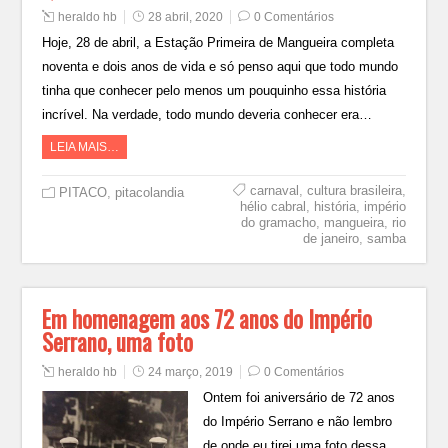
heraldo hb
28 abril, 2020
0 Comentários
Hoje, 28 de abril, a Estação Primeira de Mangueira completa
noventa e dois anos de vida e só penso aqui que todo mundo
tinha que conhecer pelo menos um pouquinho essa história
incrível. Na verdade, todo mundo deveria conhecer era…
LEIA MAIS…
carnaval
,
cultura brasileira
,
PITACO
,
pitacolandia
hélio cabral
,
história
,
império
do gramacho
,
mangueira
,
rio
de janeiro
,
samba
Em homenagem aos 72 anos do Império
Serrano, uma foto
heraldo hb
24 março, 2019
0 Comentários
Ontem foi aniversário de 72 anos
do Império Serrano e não lembro
de onde eu tirei uma foto dessa