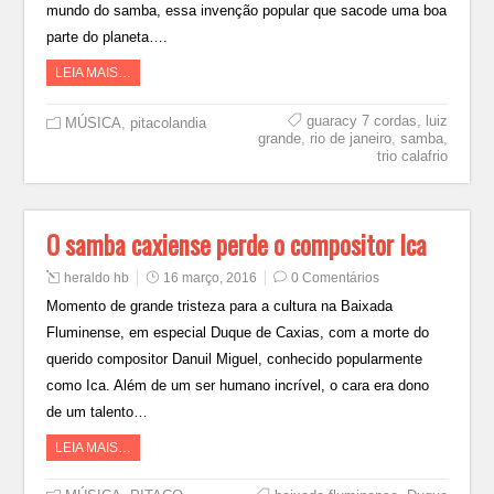
mundo do samba, essa invenção popular que sacode uma boa
parte do planeta….
LEIA MAIS…
guaracy 7 cordas
,
luiz
MÚSICA
,
pitacolandia
grande
,
rio de janeiro
,
samba
,
trio calafrio
O samba caxiense perde o compositor Ica
heraldo hb
16 março, 2016
0 Comentários
Momento de grande tristeza para a cultura na Baixada
Fluminense, em especial Duque de Caxias, com a morte do
querido compositor Danuil Miguel, conhecido popularmente
como Ica. Além de um ser humano incrível, o cara era dono
de um talento…
LEIA MAIS…