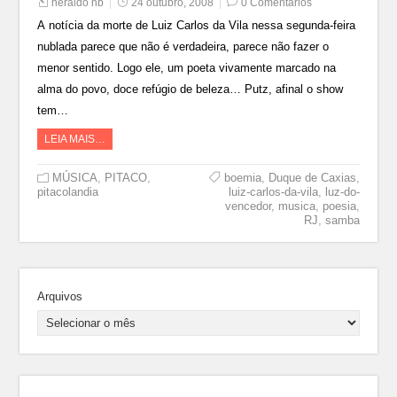
heraldo hb
24 outubro, 2008
0 Comentários
A notícia da morte de Luiz Carlos da Vila nessa segunda-feira
nublada parece que não é verdadeira, parece não fazer o
menor sentido. Logo ele, um poeta vivamente marcado na
alma do povo, doce refúgio de beleza… Putz, afinal o show
tem…
LEIA MAIS…
MÚSICA
,
PITACO
,
boemia
,
Duque de Caxias
,
pitacolandia
luiz-carlos-da-vila
,
luz-do-
vencedor
,
musica
,
poesia
,
RJ
,
samba
Arquivos