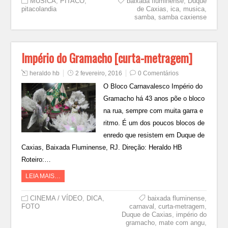
MÚSICA
,
PITACO
,
baixada fluminense
,
Duque
pitacolandia
de Caxias
,
ica
,
musica
,
samba
,
samba caxiense
Império do Gramacho [curta-metragem]
heraldo hb
2 fevereiro, 2016
0 Comentários
O Bloco Carnavalesco Império do
Gramacho há 43 anos põe o bloco
na rua, sempre com muita garra e
ritmo. É um dos poucos blocos de
enredo que resistem em Duque de
Caxias, Baixada Fluminense, RJ. Direção: Heraldo HB
Roteiro:…
LEIA MAIS…
CINEMA / VÍDEO
,
DICA
,
baixada fluminense
,
FOTO
carnaval
,
curta-metragem
,
Duque de Caxias
,
império do
gramacho
,
mate com angu
,