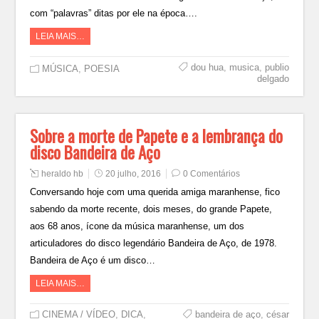
com “palavras” ditas por ele na época….
LEIA MAIS…
dou hua
,
musica
,
publio
MÚSICA
,
POESIA
delgado
Sobre a morte de Papete e a lembrança do
disco Bandeira de Aço
heraldo hb
20 julho, 2016
0 Comentários
Conversando hoje com uma querida amiga maranhense, fico
sabendo da morte recente, dois meses, do grande Papete,
aos 68 anos, ícone da música maranhense, um dos
articuladores do disco legendário Bandeira de Aço, de 1978.
Bandeira de Aço é um disco…
LEIA MAIS…
CINEMA / VÍDEO
,
DICA
,
bandeira de aço
,
césar