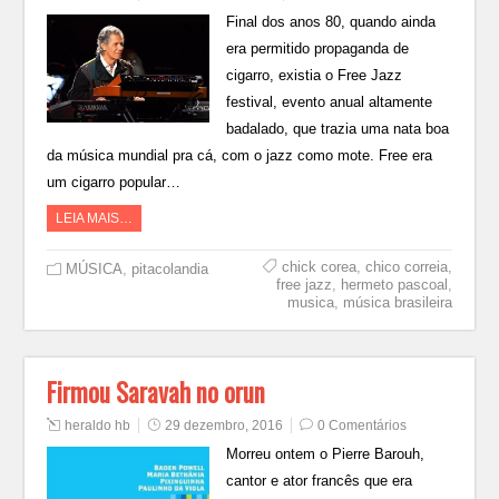
Final dos anos 80, quando ainda
era permitido propaganda de
cigarro, existia o Free Jazz
festival, evento anual altamente
badalado, que trazia uma nata boa
da música mundial pra cá, com o jazz como mote. Free era
um cigarro popular…
LEIA MAIS…
chick corea
,
chico correia
,
MÚSICA
,
pitacolandia
free jazz
,
hermeto pascoal
,
musica
,
música brasileira
Firmou Saravah no orun
heraldo hb
29 dezembro, 2016
0 Comentários
Morreu ontem o Pierre Barouh,
cantor e ator francês que era