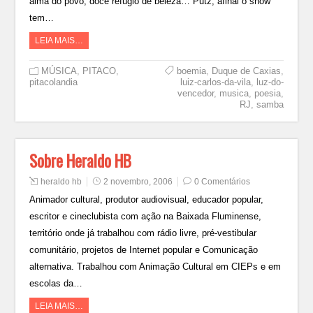
alma do povo, doce refúgio de beleza… Putz, afinal o show
tem…
LEIA MAIS…
MÚSICA
,
PITACO
,
boemia
,
Duque de Caxias
,
pitacolandia
luiz-carlos-da-vila
,
luz-do-
vencedor
,
musica
,
poesia
,
RJ
,
samba
Sobre Heraldo HB
heraldo hb
2 novembro, 2006
0 Comentários
Animador cultural, produtor audiovisual, educador popular,
escritor e cineclubista com ação na Baixada Fluminense,
território onde já trabalhou com rádio livre, pré-vestibular
comunitário, projetos de Internet popular e Comunicação
alternativa. Trabalhou com Animação Cultural em CIEPs e em
escolas da…
LEIA MAIS…