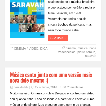
apaixonado pela música brasileira,
o que acabou por levá-lo a rodar o
filme Saravah, em 1969.
Voltemeia nas redes sociais
circula trechos da película, mas
nem todo mundo sabe…
LEIA MAIS…
cinema
,
musica
,
naná
CINEMA / VÍDEO
,
DICA
vasconcelos
,
pierre barouh
,
saravah
Músico canta junto com uma versão mais
nova dele mesmo :)
heraldo hb
29 outubro, 2016
0 Comentários
Muito maneiro. O músico Publio Delgado encontrou um vídeo
seu quando tinha 1 ano de idade e a partir dele escreveu uma
música onde sincronizou o seu de agora com o de criança,