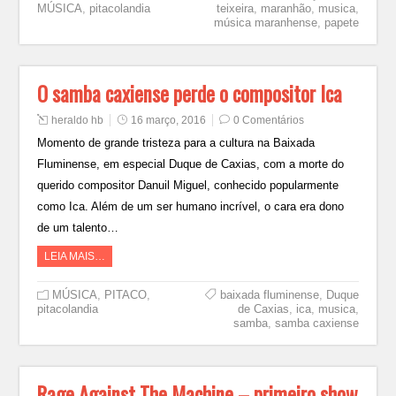
MÚSICA
,
pitacolandia
teixeira
,
maranhão
,
musica
,
música maranhense
,
papete
O samba caxiense perde o compositor Ica
heraldo hb
16 março, 2016
0 Comentários
Momento de grande tristeza para a cultura na Baixada
Fluminense, em especial Duque de Caxias, com a morte do
querido compositor Danuil Miguel, conhecido popularmente
como Ica. Além de um ser humano incrível, o cara era dono
de um talento…
LEIA MAIS…
MÚSICA
,
PITACO
,
baixada fluminense
,
Duque
pitacolandia
de Caxias
,
ica
,
musica
,
samba
,
samba caxiense
Rage Against The Machine – primeiro show