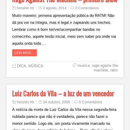
heraldo hb
3 agosto, 2014
0 Comentários
Muito maneiro: primeira apresentação pública do RATM! Não
dá pra ver na íntegra, mas é legal ir zapeando uns trechos.
Lembrar como é bom ter/ver/acompanhar bandas no
comecinho, aquele tesão inicial, meio sem saber pra onde vai
aquela onda toda….
LEIA MAIS…
musica
,
rage agains the
DICA
,
MÚSICA
machine
,
ratm
Luiz Carlos da Vila – a luz de um vencedor
heraldo hb
24 outubro, 2008
0 Comentários
A notícia da morte de Luiz Carlos da Vila nessa segunda-feira
nublada parece que não é verdadeira, parece não fazer o
menor sentido. Logo ele, um poeta vivamente marcado na