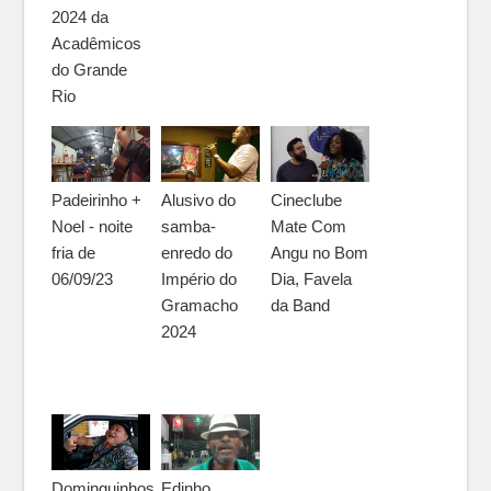
2024 da
Acadêmicos
do Grande
Rio
Padeirinho +
Alusivo do
Cineclube
Noel - noite
samba-
Mate Com
fria de
enredo do
Angu no Bom
06/09/23
Império do
Dia, Favela
Gramacho
da Band
2024
Dominguinhos
Edinho