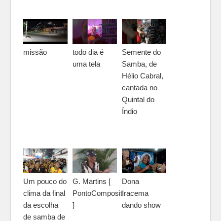
missão
todo dia é
Semente do
uma tela
Samba, de
Hélio Cabral,
cantada no
Quintal do
Índio
Um pouco do
G. Martins [
Dona
clima da final
PontoCompositor
Iracema
da escolha
]
dando show
de samba de