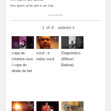
tem quem ache que é um mal
SHOW MORE
1
of
6
anterior
copa da
você - e
Diagnóstico
chuteira rosa
todos você
(Wilson
/ copa do
Batista)
dindin de bet