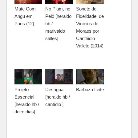
Mate Com
No Piam, no
Soneto de
Angu em
Pelô [heraldo
Fidelidade, de
Paris (12)
hb /
Vinícius de
marivaldo
Moraes por
salles]
Canthidio
Vallete (2014)
Projeto
Deságua
Barboza Leite
Essencial
[heraldo hb /
[heraldo hb /
cantídio ]
deco dias]