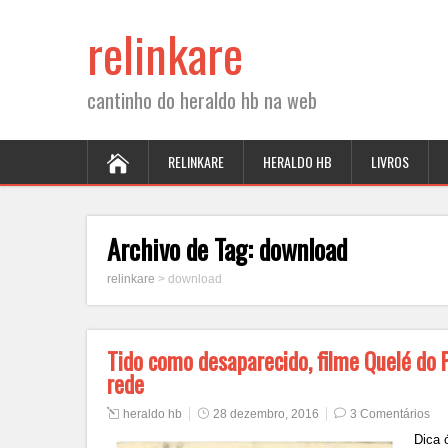
relinkare
cantinho do heraldo hb na web
RELINKARE
HERALDO HB
LIVROS
Archivo de Tag:
download
relinkare
>
download
Tido como desaparecido, filme Quelé do 
rede
heraldo hb
28 dezembro, 2016
3 Comentários
Dica 