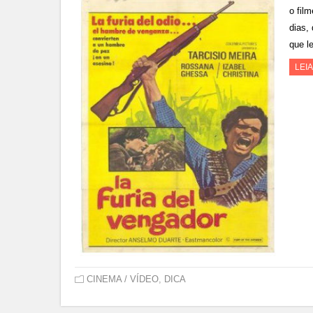
o fil
dias,
que l
LEI
CINEMA / VÍDEO
,
DICA