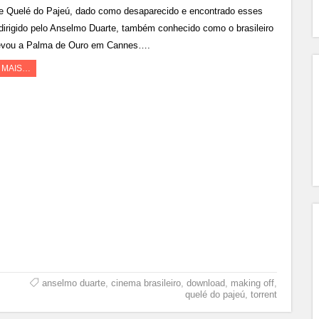
me Quelé do Pajeú, dado como desaparecido e encontrado esses
 dirigido pelo Anselmo Duarte, também conhecido como o brasileiro
evou a Palma de Ouro em Cannes….
A MAIS…
anselmo duarte
,
cinema brasileiro
,
download
,
making off
,
quelé do pajeú
,
torrent