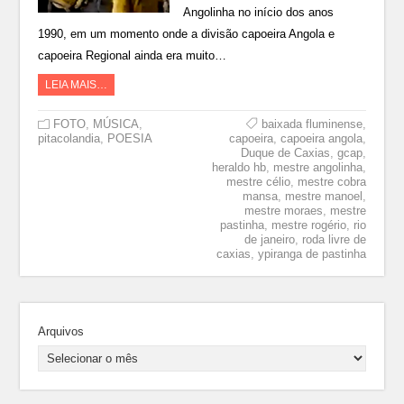
Angolinha no início dos anos
1990, em um momento onde a divisão capoeira Angola e
capoeira Regional ainda era muito…
LEIA MAIS…
FOTO
,
MÚSICA
,
baixada fluminense
,
pitacolandia
,
POESIA
capoeira
,
capoeira angola
,
Duque de Caxias
,
gcap
,
heraldo hb
,
mestre angolinha
,
mestre célio
,
mestre cobra
mansa
,
mestre manoel
,
mestre moraes
,
mestre
pastinha
,
mestre rogério
,
rio
de janeiro
,
roda livre de
caxias
,
ypiranga de pastinha
Arquivos