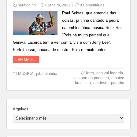
heraldo hb
8 janeiro, 2021
0 Comentários
Raul Seixas, que entendia das
coisas, já tinha cantado a pedra
na emblemática música Rock’Roll:
“Pois há muito percebi que
Genival Lacerda tem a ver com Elvis e com Jerry Lee”.
Perfeito isso, sacada de mestre. Pois é: muito antes…
LEIA MAIS…
forro
,
genival lacerda
,
MÚSICA
,
pitacolandia
jackson do pandeiro
,
música
brasileira
,
nordeste
,
paraíba
Arquivos