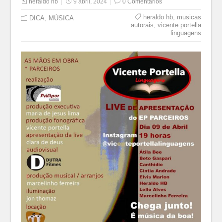
heraldo hb
9 abril, 2024
0 Comentários
heraldo hb
,
musicas
DICA
,
MÚSICA
autorais
,
vicente portella
linguagens