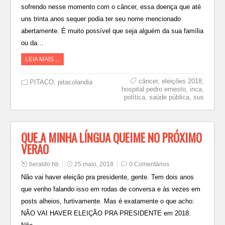
sofrendo nesse momento com o câncer, essa doença que até
uns trinta anos sequer podia ter seu nome mencionado
abertamente. É muito possível que seja alguém da sua família
ou da…
LEIA MAIS…
câncer
,
eleições 2018
,
PITACO
,
pitacolandia
hospital pedro ernesto
,
inca
,
política
,
saúde pública
,
sus
QUE A MINHA LÍNGUA QUEIME NO PRÓXIMO
VERÃO
heraldo hb
25 maio, 2018
0 Comentários
Não vai haver eleição pra presidente, gente. Tem dois anos
que venho falando isso em rodas de conversa e às vezes em
posts alheios, furtivamente. Mas é exatamente o que acho:
NÃO VAI HAVER ELEIÇÃO PRA PRESIDENTE em 2018.