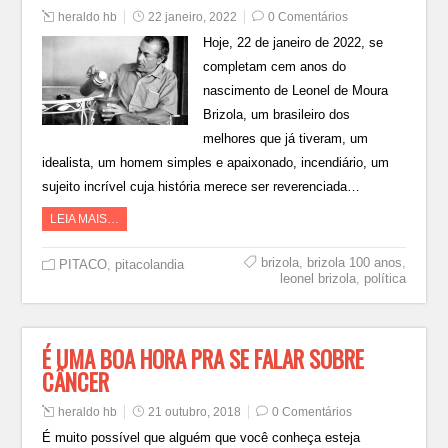
heraldo hb
22 janeiro, 2022
0 Comentários
Hoje, 22 de janeiro de 2022, se
completam cem anos do
nascimento de Leonel de Moura
Brizola, um brasileiro dos
melhores que já tiveram, um
idealista, um homem simples e apaixonado, incendiário, um
sujeito incrível cuja história merece ser reverenciada…
LEIA MAIS…
brizola
,
brizola 100 anos
,
PITACO
,
pitacolandia
leonel brizola
,
política
É UMA BOA HORA PRA SE FALAR SOBRE
CÂNCER
heraldo hb
21 outubro, 2018
0 Comentários
É muito possível que alguém que você conheça esteja