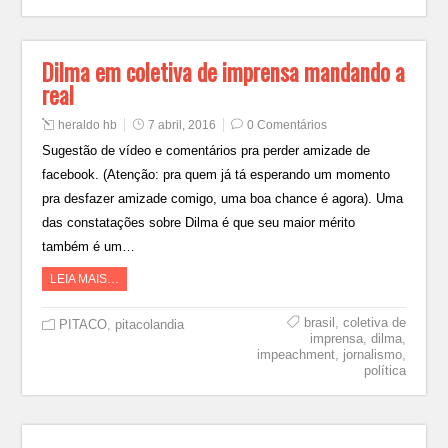
Dilma em coletiva de imprensa mandando a
real
heraldo hb
7 abril, 2016
0 Comentários
Sugestão de vídeo e comentários pra perder amizade de
facebook. (Atenção: pra quem já tá esperando um momento
pra desfazer amizade comigo, uma boa chance é agora). Uma
das constatações sobre Dilma é que seu maior mérito
também é um…
LEIA MAIS…
brasil
,
coletiva de
PITACO
,
pitacolandia
imprensa
,
dilma
,
impeachment
,
jornalismo
,
política