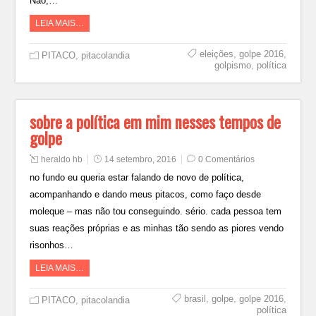
Não,…
LEIA MAIS…
eleições
,
golpe 2016
,
PITACO
,
pitacolandia
golpismo
,
política
sobre a política em mim nesses tempos de
golpe
heraldo hb
14 setembro, 2016
0 Comentários
no fundo eu queria estar falando de novo de política,
acompanhando e dando meus pitacos, como faço desde
moleque – mas não tou conseguindo. sério. cada pessoa tem
suas reações próprias e as minhas tão sendo as piores vendo
risonhos…
LEIA MAIS…
brasil
,
golpe
,
golpe 2016
,
PITACO
,
pitacolandia
política