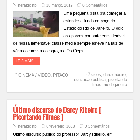
heraldo hb
28 março, 2019
0 Comentários
Uma pequena pista pra começar a
entender o fundo do poço do
Estado do Rio de Janeiro. O ódio
aos pobres por parte considerável
de nossa lamentável classe média sempre esteve na raiz de
várias de nossas desgraças. Os Cieps…
LEIA MAIS…
cieps
,
darcy ribeiro
,
CINEMA / VÍDEO
,
PITACO
educacao publica
,
picortando
filmes
,
rio de janeiro
Último discurso de Darcy Ribeiro [
Picortando Filmes ]
heraldo hb
6 fevereiro, 2018
0 Comentários
Último discurso público do professor Darcy Ribeiro, em