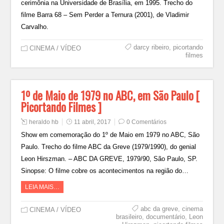
cerimônia na Universidade de Brasília, em 1995. Trecho do
filme Barra 68 – Sem Perder a Ternura (2001), de Vladimir
Carvalho.
darcy ribeiro
,
picortando
CINEMA / VÍDEO
filmes
1º de Maio de 1979 no ABC, em São Paulo [
Picortando Filmes ]
heraldo hb
11 abril, 2017
0 Comentários
Show em comemoração do 1º de Maio em 1979 no ABC, São
Paulo. Trecho do filme ABC da Greve (1979/1990), do genial
Leon Hirszman. – ABC DA GREVE, 1979/90, São Paulo, SP.
Sinopse: O filme cobre os acontecimentos na região do…
LEIA MAIS…
abc da greve
,
cinema
CINEMA / VÍDEO
brasileiro
,
documentário
,
Leon