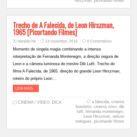
Hirszman
,
picortando filmes
Trecho de A Falecida, de Leon Hirszman,
1965 [Picortando Filmes]
heraldo hb
14 novembro, 2016
0 Comentários
Momento de singela magia combinando a intensa
interpretação de Fernanda Montenegro, a direção segura de
Leon e a câmera luminosa do mestre Dib Lutfi. Trecho do
filme A Falecida, de 1965, direção do grande Leon Hirszman,
roteiro do próprio Leon…
LEIA MAIS…
a falecida
,
cinema
CINEMA / VÍDEO
,
DICA
brasileiro
,
cinema novo
,
dib
lutfi
,
fernanda montenegro
,
Leon Hirszman
,
nelson
rodrigues
,
picortando filmes