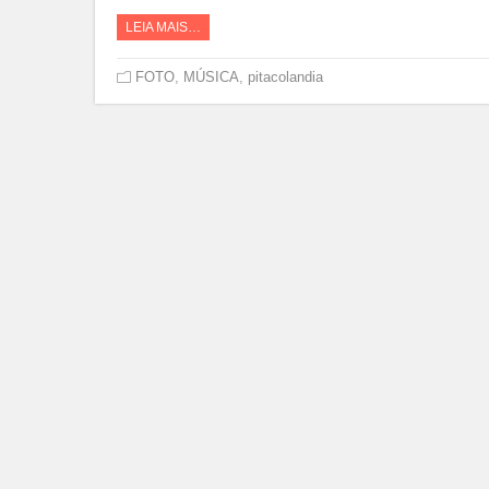
LEIA MAIS…
FOTO
,
MÚSICA
,
pitacolandia