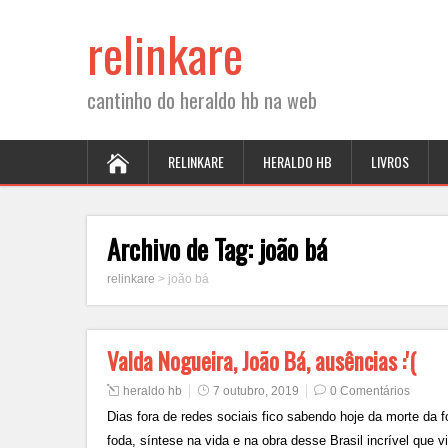
relinkare
cantinho do heraldo hb na web
RELINKARE
HERALDO HB
LIVROS
Archivo de Tag:
joão bá
relinkare
>
joão bá
Valda Nogueira, João Bá, ausências :'(
heraldo hb
7 outubro, 2019
0 Comentários
Dias fora de redes sociais fico sabendo hoje da morte da f
foda, síntese na vida e na obra desse Brasil incrível que