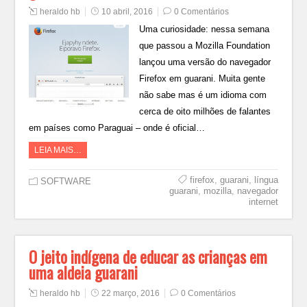
heraldo hb
10 abril, 2016
0 Comentários
Uma curiosidade: nessa semana
que passou a Mozilla Foundation
lançou uma versão do navegador
Firefox em guarani. Muita gente
não sabe mas é um idioma com
cerca de oito milhões de falantes
em países como Paraguai – onde é oficial…
LEIA MAIS…
firefox
,
guarani
,
língua
SOFTWARE
guarani
,
mozilla
,
navegador
internet
O jeito indígena de educar as crianças em
uma aldeia guarani
heraldo hb
22 março, 2016
0 Comentários