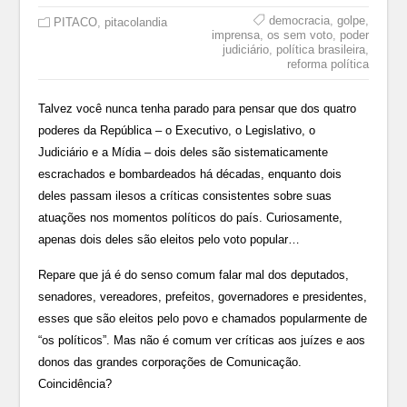
democracia
,
golpe
,
PITACO
,
pitacolandia
imprensa
,
os sem voto
,
poder
judiciário
,
política brasileira
,
reforma política
Talvez você nunca tenha parado para pensar que dos quatro
poderes da República – o Executivo, o Legislativo, o
Judiciário e a Mídia – dois deles são sistematicamente
escrachados e bombardeados há décadas, enquanto dois
deles passam ilesos a críticas consistentes sobre suas
atuações nos momentos políticos do país. Curiosamente,
apenas dois deles são eleitos pelo voto popular…
Repare que já é do senso comum falar mal dos deputados,
senadores, vereadores, prefeitos, governadores e presidentes,
esses que são eleitos pelo povo e chamados popularmente de
“os políticos”. Mas não é comum ver críticas aos juízes e aos
donos das grandes corporações de Comunicação.
Coincidência?