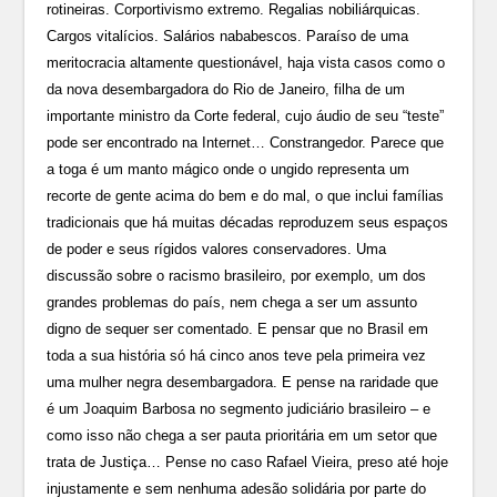
rotineiras. Corportivismo extremo. Regalias nobiliárquicas.
Cargos vitalícios. Salários nababescos. Paraíso de uma
meritocracia altamente questionável, haja vista casos como o
da nova desembargadora do Rio de Janeiro, filha de um
importante ministro da Corte federal, cujo áudio de seu “teste”
pode ser encontrado na Internet… Constrangedor. Parece que
a toga é um manto mágico onde o ungido representa um
recorte de gente acima do bem e do mal, o que inclui famílias
tradicionais que há muitas décadas reproduzem seus espaços
de poder e seus rígidos valores conservadores. Uma
discussão sobre o racismo brasileiro, por exemplo, um dos
grandes problemas do país, nem chega a ser um assunto
digno de sequer ser comentado. E pensar que no Brasil em
toda a sua história só há cinco anos teve pela primeira vez
uma mulher negra desembargadora. E pense na raridade que
é um Joaquim Barbosa no segmento judiciário brasileiro – e
como isso não chega a ser pauta prioritária em um setor que
trata de Justiça… Pense no caso Rafael Vieira, preso até hoje
injustamente e sem nenhuma adesão solidária por parte do