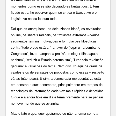
As máscaras estão caindo numa velocidade galopante e
momentos como esse são depuradores fantásticos. E tem
ficado estranho observar quem só critica o Executivo e o
Legislativo nessa loucura toda…
Daí que os anarquistas, os deleuzianos blasé, os revoltados
on line, os liberais radicais, os trotkistas extremos – vários
segmentos têm mil motivações e formulações filosóficas
contra “tudo o que está aí”, a favor de “jogar uma bomba no
Congresso”, fazer campanha pra “não reeleger filhadaputa
nenhum”, “reduzir o Estado paternalista”, “lutar pela revolução
genuína” e variações do tema. Nem discuto aqui os graus de
validez e os de sensatez de propostas como essas – respeito
várias (não todas). E sim, a democracia representativa está
em constante questionamento, principalmente em tempos de
tecnologias da informação cada vez mais rápidas e debatidas.
O que é a ágora hoje em dia é tema premente para se pensar
no novo mundo que se avizinha.
Mas o fato é que, quer queiramos ou não, a forma como a