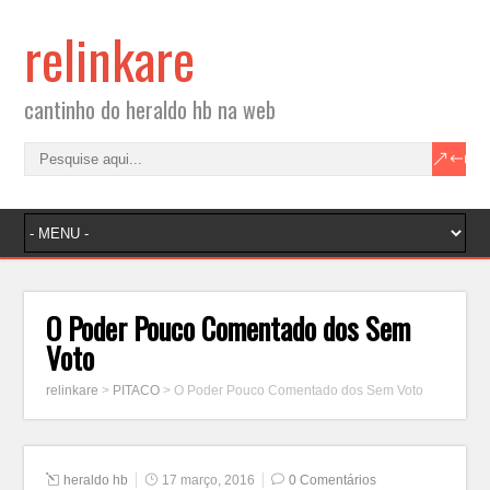
relinkare
cantinho do heraldo hb na web
O Poder Pouco Comentado dos Sem
Voto
relinkare
>
PITACO
>
O Poder Pouco Comentado dos Sem Voto
heraldo hb
17 março, 2016
0 Comentários