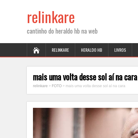
relinkare
cantinho do heraldo hb na web
RELINKARE
HERALDO HB
LIVROS
mais uma volta desse sol aí na cara
relinkare
>
FOTO
>
mais uma volta desse sol aí na cara