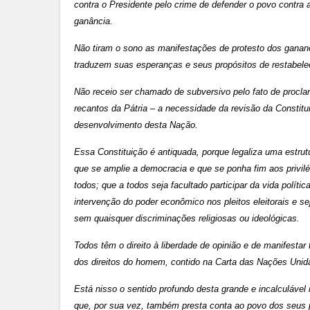
contra o Presidente pelo crime de defender o povo contra
ganância.
Não tiram o sono as manifestações de protesto dos gananc
traduzem suas esperanças e seus propósitos de restabelec
Não receio ser chamado de subversivo pelo fato de procla
recantos da Pátria – a necessidade da revisão da Constit
desenvolvimento desta Nação.
Essa Constituição é antiquada, porque legaliza uma estru
que se amplie a democracia e que se ponha fim aos privilé
todos; que a todos seja facultado participar da vida polít
intervenção do poder econômico nos pleitos eleitorais e se
sem quaisquer discriminações religiosas ou ideológicas.
Todos têm o direito à liberdade de opinião e de manifest
dos direitos do homem, contido na Carta das Nações Unida
Está nisso o sentido profundo desta grande e incalculável
que, por sua vez, também presta conta ao povo dos seus 