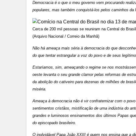
Democracia é o que o meu governo vem procurando realizar
populares, mas também conquistá-los pelos caminhos da l
Cerca de 200 mil pessoas se reuniram na Central do Brasi
(Arquivo Nacional / Correio da Manhã)
Não há ameaça mais séria à democracia do que desconhec
do que tentar estrangular a voz do povo e de seus legítimo
Estaríamos, sim, ameaçando o regime se nos mostrássemos
oeste levanta o seu grande clamor pelas reformas de estr
da abolição do cativeiro para dezenas de milhões de brasil
miséria.
Ameaça à democracia não é vir confraternizar com o pov
sentimentos cristãos, mistificação de uma indústria do ant
grandes e luminosos ensinamentos dos últimos Papas que
do episcopado brasileiro.
O inolvidável Papa João XXIII é quem nos ensina que a