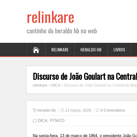
relinkare
cantinho do heraldo hb na web
RELINKARE
HERALDO HB
LIVROS
Discurso de João Goulart na Centra
relinkare
>
DICA
>
Discurso de João Goulart na Central do Br
heraldo hb
13 março, 2020
0 Comentários
DICA
,
PITACO
Na sexta-feira, 13 de março de 1964, o presidente João G