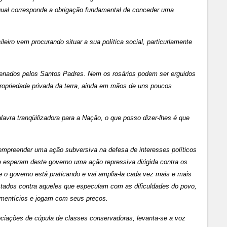
ao qual corresponde a obrigação fundamental de conceder uma
ileiro vem procurando situar a sua política social, particurlamente
ndenados pelos Santos Padres. Nem os rosários podem ser erguidos
opriedade privada da terra, ainda em mãos de uns poucos
vra tranqüilizadora para a Nação, o que posso dizer-lhes é que
preender uma ação subversiva na defesa de interesses políticos
esperam deste governo uma ação repressiva dirigida contra os
e o governo está praticando e vai amplia-la cada vez mais e mais
ados contra aqueles que especulam com as dificuldades do povo,
imentícios e jogam com seus preços.
ociações de cúpula de classes conservadoras, levanta-se a voz