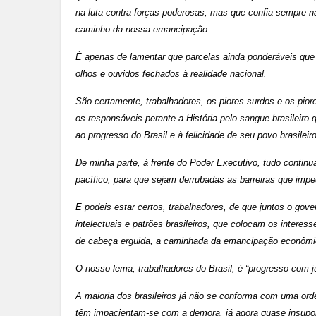
na luta contra forças poderosas, mas que confia sempre na
caminho da nossa emancipação.
É apenas de lamentar que parcelas ainda ponderáveis que 
olhos e ouvidos fechados à realidade nacional.
São certamente, trabalhadores, os piores surdos e os pior
os responsáveis perante a História pelo sangue brasileiro
ao progresso do Brasil e à felicidade de seu povo brasileiro
De minha parte, à frente do Poder Executivo, tudo contin
pacífico, para que sejam derrubadas as barreiras que imp
E podeis estar certos, trabalhadores, de que juntos o gove
intelectuais e patrões brasileiros, que colocam os intere
de cabeça erguida, a caminhada da emancipação econômic
O nosso lema, trabalhadores do Brasil, é “progresso com j
A maioria dos brasileiros já não se conforma com uma ord
têm impacientam-se com a demora, já agora quase insupor