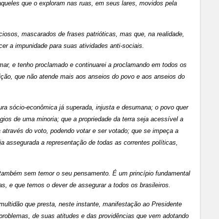
 aqueles que o exploram nas ruas, em seus lares, movidos pela
iosos, mascarados de frases patrióticas, mas que, na realidade,
er a impunidade para suas atividades anti-sociais.
mar, e tenho proclamado e continuarei a proclamando em todos os
uição, que não atende mais aos anseios do povo e aos anseios do
tura sócio-econômica já superada, injusta e desumana; o povo quer
gios de uma minoria; que a propriedade da terra seja acessível a
ica através do voto, podendo votar e ser votado; que se impeça a
ja assegurada a representação de todas as correntes políticas,
ar também sem temor o seu pensamento. É um princípio fundamental
s, e que temos o dever de assegurar a todos os brasileiros.
 multidão que presta, neste instante, manifestação ao Presidente
problemas, de suas atitudes e das providências que vem adotando