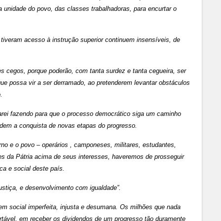
 unidade do povo, das classes trabalhadoras, para encurtar o
tiveram acesso à instrução superior continuem insensíveis, de
es cegos, porque poderão, com tanta surdez e tanta cegueira, ser
 que possa vir a ser derramado, ao pretenderem levantar obstáculos
.
uarei fazendo para que o processo democrático siga um caminho
edem a conquista de novas etapas do progresso.
rno e o povo – operários , camponeses, militares, estudantes,
sses da Pátria acima de seus interesses, haveremos de prosseguir
a e social deste país.
ustiça, e desenvolvimento com igualdade”.
em social imperfeita, injusta e desumana. Os milhões que nada
tável, em receber os dividendos de um progresso tão duramente