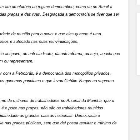
um ato atentatório ao regime democrático, como se no Brasil a
 das praças e das ruas. Desgraçada a democracia se tiver que ser
rdade de reunião para o povo: o que eles querem é uma
ios e sufocado nas suas reinvindicações.
 antipovo, do anti-sindicato, da anti-reforma, ou seja, aquela que
em ou representam.
ar com a Petrobrás; é a democracia dos monopólios privados,
a os governos populares e que levou Getúlio Vargas ao supremo
asmo de milhares de trabalhadores no Arsenal da Marinha, que o
é o povo nas praças, não são os trabalhadores reunidos
lidariedade às grandes causas nacionais. Democracia é
sive nas praças públicas, sem que daí possa resultar o mínimo de