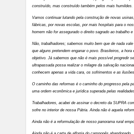
construído, mas construído também pelos mais humildes.
Vamos continuar lutando pela construção de novas usinas,
fábricas, por novas escolas, por mais hospitais para o n
homem não for assegurado o direito sagrado ao trabalho e 
Não, trabalhadores; sabemos muito bem que de nada vale 
que alguns pretendem enganar o povo. Brasileiros, a hora é
objetivo. Já sabemos que não é mais possível progredir se
ultrapassada possa realizar o milagre da salvação nacional 
conhecem apenas a vida cara, os sofrimentos e as ilusõe
O caminho das reformas é o caminho do progresso pela paz
uma ordem econômica e jurídica superada pelas realidad
Trabalhadores, acabei de assinar o decreto da SUPRA com 
sofre no interior de nossa Pátria. Ainda não é aquela refor
Ainda não é a reformulação de nosso panorama rural empo
Ainda não é a carta de alforria do camponês abandonado.