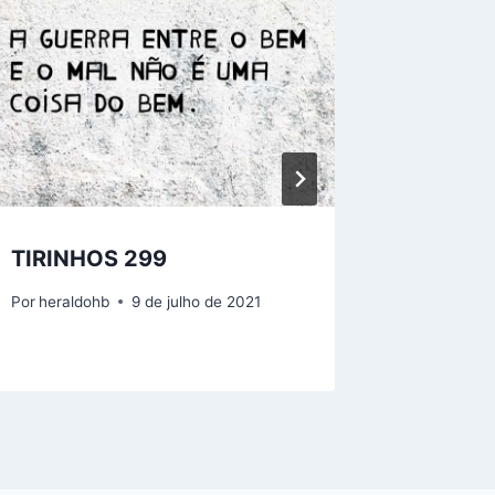
TIRINHOS 299
TIRINH
Por
heraldohb
9 de julho de 2021
Por
herald