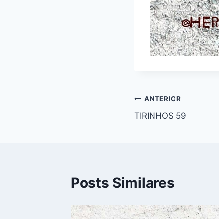
Navegação
ANTERIOR
TIRINHOS 59
de
Post
Posts Similares