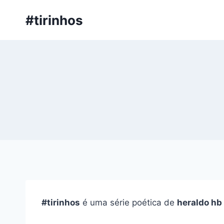
Pular
#tirinhos
para
o
Conteúdo
#tirinhos
é uma série poética de
heraldo hb