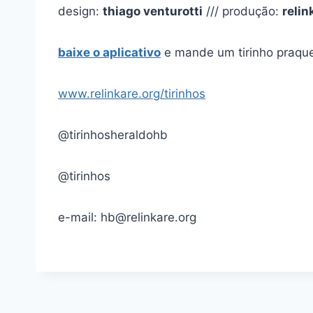
design:
thiago venturotti
/// produção:
relin
baixe o aplicativo
e mande um tirinho praque
www.relinkare.org/tirinhos
@tirinhosheraldohb
@tirinhos
e-mail: hb@relinkare.org